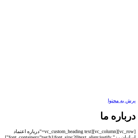
پرش به محتوا
درباره ما
[vc_row][vc_column][vc_custom_heading text=”درباره اعتماد
ایرانیان رز” font_container=”tag:h1|font_size:20|text_align:justify”]