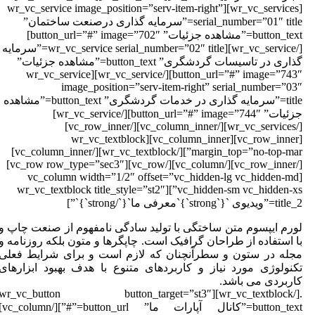
[wr_vc_services][wr_vc_service image_position=”serv-item-right”
serial_number=”01″ title=”سرمایه گذاری درصنعت ساختمان”
button_text=”مشاهده جزئیات” button_url=”#” image=”702″]
[/wr_vc_service][wr_vc_service serial_number=”02″ title=”سرمایه
گذاری در تاسیسات گردشگری” button_text=”مشاهده جزئیات”
button_url=”#” image=”743″][/wr_vc_service][wr_vc_service
image_position=”serv-item-right” serial_number=”03
title=”سرمایه گذاری در خدمات گردشگری” button_text=”مشاهده
جزئیات” button_url=”#” image=”744″][/wr_vc_service]
[/wr_vc_services][/vc_column_inner][/vc_row_inner]
[vc_row_inner][vc_column_inner][wr_vc_textblock
margin_top=”no-top-mar”][/wr_vc_textblock][/vc_column_inner]
[/vc_row_inner][/vc_column][/vc_row][vc_row row_type=”sec3″]
[vc_column width=”1/2″ offset=”vc_hidden-lg vc_hidden-md
vc_hidden-sm vc_hidden-xs”][wr_vc_textblock title_style=”st2″
t=”ویدیوی `{`strong`}`معرفی ما`{`/strong`}`”]
ورم ایپسوم متن ساختگی با تولید سادگی نامفهوم از صنعت چاپ و
ا استفاده از طراحان گرافیک است. چاپگرها و متون بلکه روزنامه و
جله در ستون و سطرآنچنان که لازم است و برای شرایط فعلی
کنولوژی مورد نیاز و کاربردهای متنوع با هدف بهبود ابزارهای
اربردی می باشد.
.[/wr_vc_textblock][wr_vc_button button_target=”st3″
button_text=”کانال آپارات ما” button_url=”#”][/vc_column]