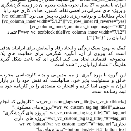
ایران، با پشتوانه 27 سال تجربه هیئت مدیره آن در زمینه گردشگری
 پروژه های عمرانی در اقصی نقاط کشور، اهداف کاری خود را با
انجام مطالعات و برنامه ریزی دقیق به پیش می برد.”][vc_column]
[vc_row_inner rtl_reverse=”yes”][vc_column_inner width=”5/12″]
[archimak_image image=”700″][/vc_column_inner]
[vc_column_inner width=”7/12″][wr_vc_textblock title=”اعتماد
یرانیان رز `{`br`}`”]
مک به بهبود سبک زندگی و ایجاد رفاه و آسایش برای ایرانیان هدفی
ست که پیروی از آن، انگیزه شگرفی برای فعالیت های یک
جموعه اقتصادی ایجاد می کند. انگیزه ای که باعث شکل گیری
لدینگ “اعتماد ایرانیان رز” شده است.
ین گروه با بهره گیری از تیم مدیریتی و بدنه کارشناسی مجرب،
الق و مسئولیت پذیر خود، سالهاست که نقش خود را در بازار
یران به خوبی ایفا کرده و افتخارات متعددی را در کارنامه خود به
بت رسانده است.
[/wr_vc_textblock][wr_vc_custom_tags sec_title=”کارهایی که انجام
میدهیم”][wr_vc_custom_tag tag_title=”پروژه های مسکونی”
tag_url=”#”][wr_vc_custom_tag tag_title=”پروژه های گردشگری”
tag_url=”#”][wr_vc_custom_tag tag_title=”پروژه های اداری-
تجاری” tag_url=”#”][/wr_vc_custom_tags][wr_vc_button
button_target=”st4″ button_text=”پروژه های ما”