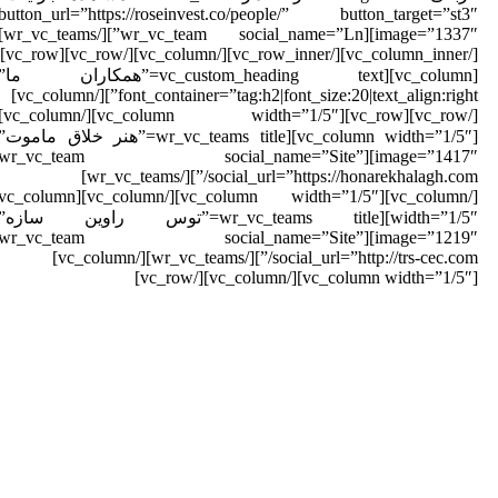
button_url=”https://roseinvest.co/people/” button_target=”st3
image=”1337″][wr_vc_team social_name=”Ln”][/wr_vc_teams]
[/vc_column_inner][/vc_row_inner][/vc_column][/vc_row][vc_row]
[vc_column][vc_custom_heading text=”همکاران ما”
font_container=”tag:h2|font_size:20|text_align:right”][/vc_column]
[/vc_row][vc_row][vc_column width=”1/5″][/vc_column]
[vc_column width=”1/5″][wr_vc_teams title=”هنر خلاق ماموت”
image=”1417″][wr_vc_team social_name=”Site”
social_url=”https://honarekhalagh.com/”][/wr_vc_teams]
[/vc_column][vc_column width=”1/5″][/vc_column][vc_column
width=”1/5″][wr_vc_teams title=”توس راوین سازه”
image=”1219″][wr_vc_team social_name=”Site”
social_url=”http://trs-cec.com/”][/wr_vc_teams][/vc_column]
[vc_colu