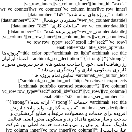
button_id=”#sec2″][/vc_column_inner][/vc_row_inner]
[vc_row_inner][vc_column_inner][wr_vc_counters][wr_vc_counter
datatitle=”پروژه های تمام شده” datanumber=”145″]
[wr_vc_counter datatitle=”مشتریان خوشحال” datanumber=”357″]
[wr_vc_counter datatitle=”ساعات کاری” datanumber=”825″]
[wr_vc_counter datatitle=”جوایز برنده شده” datanumber=”15″]
[/wr_vc_counters][/vc_column_inner][/vc_row_inner][/vc_column]
[/vc_row][vc_row row_type=”sec3″ scroll_id=”sec2″
enabletitle=”st2″ title_style_opt=”st2
title_color_opt=”archimak_txt_light” archimak_sec_title=”پروژه ها
`{`strong`}“{`/strong`}`” archimak_sec_dectiption=”اعتماد ایرانیان
ز رهیافت اصلی خود را ساخت مجتمع های فاخر سرویس محور با
اربری مسکونی، اداری و گردشگری می داند.”
archimak_sec_button_text=”نمایش تمام پروژه ها”
archimak_sec_button_url=”https://roseinvest.co/projects/”]
[vc_column][archimak_portfolio_carousel postcount=”2″]
[/vc_column][/vc_row][vc_row row_type=”sec2″ scroll_id=”sec3″
enabletitle=”st2″ archimak_sec_number=”2
archimak_sec_title=”خدمات `{`strong`}` ارائه شده`{`/strong`}`”
archimak_sec_dectiption=”سرمایه گذاری، تولید و ایجاد ارزش
فزوده برای خدمات و محصولات مرتبط با صنایع گردشگری و
اخت و ساز مجتمع های اداری و مسکونی محور اصلی فعالیت
لدینگ اعتماد ایرانیان رز می باشد. سه خدمت اصلی این شرکت
عبارت است از:”][vc_column][vc_row_inner][vc_column_inner]