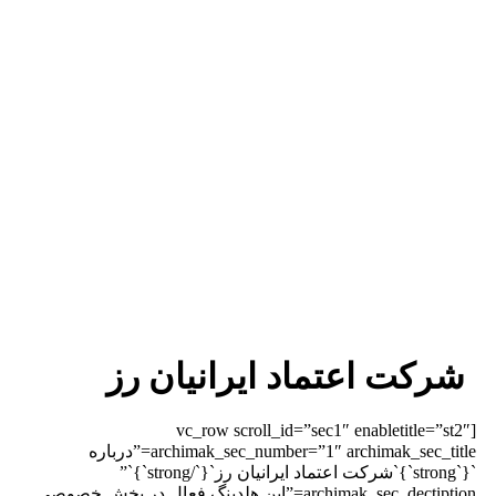
شرکت اعتماد ایرانیان رز
[vc_row scroll_id=”sec1″ enabletitle=”st2″
archimak_sec_number=”1″ archimak_sec_title=”درباره
`{`strong`}`شرکت اعتماد ایرانیان رز`{`/strong`}`”
archimak_sec_dectiption=”این هلدینگ فعال در بخش خصوصی