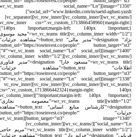
button_url=”https://roseinvest.co/people/” button_target=”st3
image=”1350″][wr_vc_team social_name=”Ln”
social_url=”www.linkedin.com/in/saeid-aghasi-yazdi”]
[/wr_vc_teams][/vc_column_inner][/vc_row_inner][vc_separator]
[vc_row_inner css=”.vc_custom_1713866458960{margin-right:
140px !important;margin-left: 140px !important;}”]
[vc_column_inner width=”1/2″][wr_vc_teams title=”مجید موسوی
نژاد” designation=”مدیر مالی” button_text=”مشاهده جزئیات”
button_url=”https://roseinvest.co/people/” button_target=”st3
image=”1400″][wr_vc_team social_name=”Ln” social_url=”#”]
[/wr_vc_teams][/vc_column_inner][vc_column_inner width=”1/2″]
[wr_vc_teams title=”مسعود خارا” designation=”مدیر فناوری
اطلاعات” button_text=”مشاهده جزئیات”
button_url=”https://roseinvest.co/people/” button_target=”st3
image=”1338″][wr_vc_team social_name=”Ln” social_url=”#”]
[/wr_vc_teams][/vc_column_inner][/vc_row_inner][vc_row_inner
css=”.vc_custom_1713866442324{margin-right: 140p
!important;margin-left: 140px !important;}”][vc_column_inner
width=”1/2″][wr_vc_teams title=”معصومه نجاری”
designation=”کارشناس منابع انسانی” button_text=”مشاهده
جزئیات” button_url=”https://roseinvest.co/people/”
button_target=”st3″ image=”1340″][wr_vc_team
social_name=”Ln”][/wr_vc_teams][/vc_column_inner]
[vc_column_inner width=”1/2″][wr_vc_teams title=”مریم حاجی
قربانی” designation=”خزانه دار” button_text=”مشاهده جزئیات”