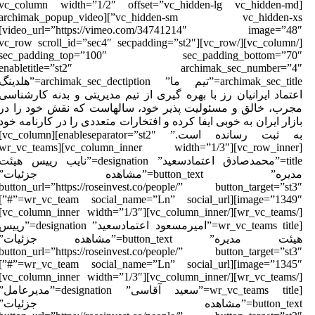
[vc_column width=”1/2″ offset=”vc_hidden-lg vc_hidden-md
vc_hidden-sm vc_hidden-xs”][archimak_popup_video
video_url=”https://vimeo.com/34741214″ image=”48″]
[/vc_column][/vc_row][vc_row scroll_id=”sec4″ secpadding=”st2″
sec_padding_top=”100″ sec_padding_bottom=”70
enabletitle=”st2″ archimak_sec_number=”4
archimak_sec_title=”تیم ما” archimak_sec_dectiption=”هلدینگ
عتماد ایرانیان رز با بهره گیری از تیم مدیریتی و بدنه کارشناسی
جرب، خالق و مسئولیت پذیر خود، سالهاست که نقش خود را در
ازار ایران به خوبی ایفا کرده و افتخارات متعددی را در کارنامه خود
به ثبت رسانده است.” enableseparator=”st2″][vc_column]
[vc_row_inner][vc_column_inner width=”1/3″][wr_vc_teams
title=”محمدصادق اعتمادسعید” designation=”نایب رییس هیئت
مدیره” button_text=”مشاهده جزئیات”
button_url=”https://roseinvest.co/people/” button_target=”st3
image=”1349″][wr_vc_team social_name=”Ln” social_url=”#”]
[/wr_vc_teams][/vc_column_inner][vc_column_inner width=”1/3″]
[wr_vc_teams title=”امیرمسعود اعتمادسعید” designation=”رییس
هیئت مدیره” button_text=”مشاهده جزئیات”
button_url=”https://roseinvest.co/people/” button_target=”st3
image=”1345″][wr_vc_team social_name=”Ln” social_url=”#”]
[/wr_vc_teams][/vc_column_inner][vc_column_inner width=”1/3″]
[wr_vc_teams title=”سعید آقاسی” designation=”مدیرعامل”
button_text=”مشاهده جزئیات”