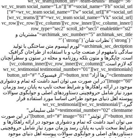
button_url=”/team-details/” image=”56″][wr_vc_team
social_name=”Fb” social_url=”#”][wr_vc_team social_name=”Ln”
social_url=”#”][wr_vc_team social_name=”Tw” social_url=”#”]
[wr_vc_team social_name=”Vk” social_url=”#”][/wr_vc_teams]
[/vc_column_inner][/vc_row_inner][/vc_column][/vc_row][vc_row
row_type=”sec2″ scroll_id=”sec5″ enabletitle=”st2
archimak_sec_number=”5″ archimak_sec_title=”مشتریان و
`{`strong`}`نظرات شان`{`/strong`}`”
archimak_sec_dectiption=”لورم ایپسوم متن ساختگی با تولید
ادگی نامفهوم از صنعت چاپ و با استفاده از طراحان گرافیک
ست. چاپگرها و متون بلکه روزنامه و مجله در ستون و سطرآنچنان
که لازم است.”][vc_column][vc_row_inner][vc_column_inner]
[wr_vc_testimonials][wr_vc_testimonial testimonial_number=”01″
clientname=”رها آزاد” button_text=”از فیسبوک” button_url=”#”
image=”60″]”در این صورت می توان امید داشت که تمام و دشواری
وجود در ارائه راهکارها و شرایط سخت تایپ به پایان رسد وزمان
ورد نیاز شامل حروفچینی دستاوردهای اصلی و جوابگوی سوالات
یوسته اهل دنیای موجود طراحی اساسا مورد استفاده قرار
گیرد.”[/wr_vc_testimonial][wr_vc_testimonial
testimonial_number=”02″ clientname=”علی سلیمانی”
button_text=”از توئیتر” button_url=”#” image=”61″]”در این صورت
ی توان امید داشت که تمام و دشواری موجود در ارائه راهکارها و
رایط سخت تایپ به پایان رسد وزمان مورد نیاز شامل حروفچینی
ستاوردهای اصلی و جوابگوی سوالات پیوسته اهل دنیای موجود