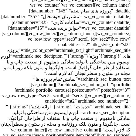
[vc_column_inner][wr_vc_counters][wr_vc_counter
datatitle=”پروژه های تمام شده” datanumber=”145″]
[wr_vc_counter datatitle=”مشتریان خوشحال” datanumber=”357″]
[wr_vc_counter datatitle=”ساعات کاری” datanumber=”825″]
[wr_vc_counter datatitle=”جوایز برنده شده” datanumber=”15″]
[/wr_vc_counters][/vc_column_inner][/vc_row_inner][/vc_column]
[/vc_row][vc_row row_type=”sec3″ scroll_id=”sec2″
enabletitle=”st2″ title_style_opt=”st2
title_color_opt=”archimak_txt_light” archimak_sec_title=”پروژه
های `{`strong`}`ویژه`{`/strong`}`” archimak_sec_dectiption=”لورم
یپسوم متن ساختگی با تولید سادگی نامفهوم از صنعت چاپ و با
ستفاده از طراحان گرافیک است. چاپگرها و متون بلکه روزنامه و
جله در ستون و سطرآنچنان که لازم است.”
archimak_sec_button_text=”نمایش تمام پروژه ها”
archimak_sec_button_url=”/portfolio/”][vc_column]
[archimak_portfolio_carousel postcount=”4″ postoffset=”3″]
[/vc_column][/vc_row][vc_row row_type=”sec2″ scroll_id=”sec3″
enabletitle=”st2″ archimak_sec_number=”2
archimak_sec_title=”خدمات `{`strong`}` ارائه شده`{`/strong`}`”
archimak_sec_dectiption=”لورم ایپسوم متن ساختگی با تولید
ادگی نامفهوم از صنعت چاپ و با استفاده از طراحان گرافیک
ست. چاپگرها و متون بلکه روزنامه و مجله در ستون و سطرآنچنان
که لازم است.”][vc_column][vc_row_inner][vc_column_inner]
[wr_vc_services][wr_vc_service image_position=”serv-item-right”