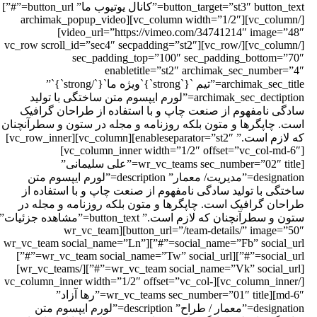
button_target=”st3″ button_text=”کانال یوتیوب ما” button_url=”#”]
[/vc_column][vc_column width=”1/2″][archimak_popup_video
video_url=”https://vimeo.com/34741214″ image=”48″]
[/vc_column][/vc_row][vc_row scroll_id=”sec4″ secpadding=”st2″
sec_padding_top=”100″ sec_padding_bottom=”70
enabletitle=”st2″ archimak_sec_number=”4
archimak_sec_title=”تیم `{`strong`}`ویژه ما`{`/strong`}`”
archimak_sec_dectiption=”لورم ایپسوم متن ساختگی با تولید
ادگی نامفهوم از صنعت چاپ و با استفاده از طراحان گرافیک
ست. چاپگرها و متون بلکه روزنامه و مجله در ستون و سطرآنچنان
که لازم است.” enableseparator=”st2″][vc_column][vc_row_inner]
[vc_column_inner width=”1/2″ offset=”vc_col-md-6″]
[wr_vc_teams sec_number=”02″ title=”علی سلیمانی”
designation=”مدیریت/ معمار” description=”لورم ایپسوم متن
اختگی با تولید سادگی نامفهوم از صنعت چاپ و با استفاده از
راحان گرافیک است. چاپگرها و متون بلکه روزنامه و مجله در
ستون و سطرآنچنان که لازم است.” button_text=”مشاهده جزئیات”
button_url=”/team-details/” image=”50″][wr_vc_team
social_name=”Fb” social_url=”#”][wr_vc_team social_name=”Ln”
social_url=”#”][wr_vc_team social_name=”Tw” social_url=”#”]
[wr_vc_team social_name=”Vk” social_url=”#”][/wr_vc_teams]
[/vc_column_inner][vc_column_inner width=”1/2″ offset=”vc_col-
md-6″][wr_vc_teams sec_number=”01″ title=”رها آزاد”
designation=”معمار / طراح” description=”لورم ایپسوم متن