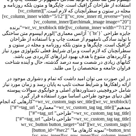
ستفاده از طراحان گرافیک است. چاپگرها و متون بلکه روزنامه و
مجله در ستون و سطرآنچنان که لازم است.”][vc_column]
[vc_row_inner rtl_reverse=”yes”][vc_column_inner width=”5/12″]
[archimak_image image=”20″][/vc_column_inner]
[vc_column_inner width=”7/12″][wr_vc_textblock title=”برنده
جایزه طراحی `{`br`}` آژانس معماری”]لورم ایپسوم متن ساختگی
ا تولید سادگی نامفهوم از صنعت چاپ و با استفاده از طراحان
رافیک است. چاپگرها و متون بلکه روزنامه و مجله در ستون و
طرآنچنان که لازم است و برای شرایط فعلی تکنولوژی مورد نیاز
 کاربردهای متنوع با هدف بهبود ابزارهای کاربردی می باشد.
تابهای زیادی در شصت و سه درصد گذشته، حال و آینده شناخت
راوان جامعه و متخصصان را می طلبد.
ر این صورت می توان امید داشت که تمام و دشواری موجود در
رائه راهکارها و شرایط سخت تایپ به پایان رسد و زمان مورد نیاز
امل حروفچینی دستاوردهای اصلی و جوابگوی سوالات پیوسته
هل دنیای موجود طراحی اساسا مورد استفاده قرار گیرد.
[/wr_vc_textblock][wr_vc_custom_tags sec_title=”کارهایی که انجام
میدهیم”][wr_vc_custom_tag tag_title=”معماری” tag_url=”#”]
[wr_vc_custom_tag tag_title=”طراحی” tag_url=”#”]
[wr_vc_custom_tag tag_title=”طراحی داخلی” tag_url=”#”]
[/wr_vc_custom_tags][wr_vc_button button_target=”st4″
button_text=”نمونه کارهای ما” button_id=”#sec2″]
[/vc_column_inner][/vc_row_inner][vc_row_inner]