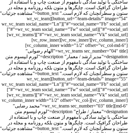
اختگی با تولید سادگی نامفهوم از صنعت چاپ و با استفاده از
راحان گرافیک است. چاپگرها و متون بلکه روزنامه و مجله در
ستون و سطرآنچنان که لازم است.” button_text=”مشاهده جزئیات”
button_url=”/team-details/” image=”54″][wr_vc_team
social_name=”Fb” social_url=”#”][wr_vc_team social_name=”Ln”
social_url=”#”][wr_vc_team social_name=”Tw” social_url=”#”]
[wr_vc_team social_name=”Vk” social_url=”#”][/wr_vc_teams]
[/vc_column_inner][/vc_row_inner][vc_row_inner]
[vc_column_inner width=”1/2″ offset=”vc_col-md-6″]
[wr_vc_teams sec_number=”04″ title=”الهام رضوانی”
designation=”مدیر ارشد / معمار” description=”لورم ایپسوم متن
اختگی با تولید سادگی نامفهوم از صنعت چاپ و با استفاده از
راحان گرافیک است. چاپگرها و متون بلکه روزنامه و مجله در
ستون و سطرآنچنان که لازم است.” button_text=”مشاهده جزئیات”
button_url=”/team-details/” image=”55″][wr_vc_team
social_name=”Fb” social_url=”#”][wr_vc_team social_name=”Ln”
social_url=”#”][wr_vc_team social_name=”Tw” social_url=”#”]
[wr_vc_team social_name=”Vk” social_url=”#”][/wr_vc_teams]
[/vc_column_inner][vc_column_inner width=”1/2″ offset=”vc_col-
md-6″][wr_vc_teams sec_number=”03″ title=”محمد رضایی”
designation=”معمار / طراح” description=”لورم ایپسوم متن
اختگی با تولید سادگی نامفهوم از صنعت چاپ و با استفاده از
راحان گرافیک است. چاپگرها و متون بلکه روزنامه و مجله در
ستون و سطرآنچنان که لازم است.” button_text=”مشاهده جزئیات”