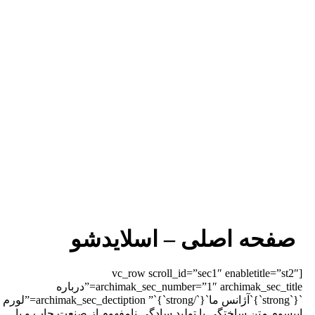
صفحه اصلی – اسلایدشو
[vc_row scroll_id=”sec1″ enabletitle=”st2″
archimak_sec_number=”1″ archimak_sec_title=”درباره
`{`strong`}`آژانس ما`{`/strong`}`” archimak_sec_dectiption=”لورم
یپسوم متن ساختگی با تولید سادگی نامفهوم از صنعت چاپ و با