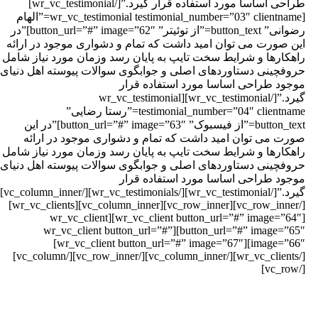
طراحی اساسا مورد استفاده قرار گیرد.”[/wr_vc_testimonial]
[wr_vc_testimonial testimonial_number=”03″ clientname=”الهام
رضوانی” button_text=”از توئیتر” button_url=”#” image=”62″]”در
ین صورت می توان امید داشت که تمام و دشواری موجود در ارائه
اهکارها و شرایط سخت تایپ به پایان رسد وزمان مورد نیاز شامل
روفچینی دستاوردهای اصلی و جوابگوی سوالات پیوسته اهل دنیای
وجود طراحی اساسا مورد استفاده قرار
گیرد.”[/wr_vc_testimonial][wr_vc_testimonial
testimonial_number=”04″ clientname=”رستا رضایی”
button_text=”از فیسبوک” button_url=”#” image=”63″]”در این
ورت می توان امید داشت که تمام و دشواری موجود در ارائه
اهکارها و شرایط سخت تایپ به پایان رسد وزمان مورد نیاز شامل
روفچینی دستاوردهای اصلی و جوابگوی سوالات پیوسته اهل دنیای
وجود طراحی اساسا مورد استفاده قرار
گیرد.”[/wr_vc_testimonial][/wr_vc_testimonials][/vc_column_inner]
[/vc_row_inner][vc_row_inner][vc_column_inner][wr_vc_clients]
[wr_vc_client button_url=”#” image=”64″][wr_vc_client
button_url=”#” image=”65″][wr_vc_client button_url=”#”
image=”66″][wr_vc_client button_url=”#” image=”67″]
[/wr_vc_clients][/vc_column_inner][/vc_row_inner][/vc_column]
[/vc_