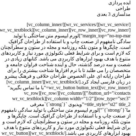
یده پردازی
راحی
دلسازی 3 بعدی
[/wr_vc_service][/wr_vc_services][/vc_column_inner]
[/vc_row_inner][vc_row_inner][vc_column_inner][wr_vc_textblock
margin_top=”no-top-mar”]لورم ایپسوم متن ساختگی با تولید
ادگی نامفهوم از صنعت چاپ و با استفاده از طراحان گرافیک
ست. چاپگرها و متون بلکه روزنامه و مجله در ستون و سطرآنچنان
ه لازم است و برای شرایط فعلی تکنولوژی مورد نیاز و کاربردهای
تنوع با هدف بهبود ابزارهای کاربردی می باشد. کتابهای زیادی در
صت و سه درصد گذشته، حال و آینده شناخت فراوان جامعه و
تخصصان را می طلبد تا با نرم افزارها شناخت بیشتری را برای
راحان رایانه ای علی الخصوص طراحان خلاقی و فرهنگ پیشرو
در زبان فارسی ایجاد کرد.[/wr_vc_textblock][/vc_column_inner]
[/vc_row_inner][wr_vc_button button_text=”با ما تماس بگیرید”
button_url=”/contacts/”][/vc_column][/vc_row][vc_row
row_type=”sec3″][vc_column width=”1/2″][wr_vc_textblock
title_style=”st2″ title_2=”ویدیوی `{`strong`}`معرفی
ما`{`/strong`}`”]لورم ایپسوم متن ساختگی با تولید سادگی نامفهوم
ز صنعت چاپ و با استفاده از طراحان گرافیک است. چاپگرها و
تون بلکه روزنامه و مجله در ستون و سطرآنچنان که لازم است و
رای شرایط فعلی تکنولوژی مورد نیاز و کاربردهای متنوع با هدف
بهبود ابزارهای کاربردی می باشد.[/wr_vc_textblock][wr_vc_button